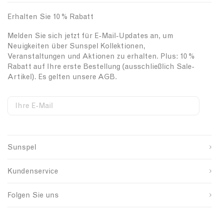
C
R
h
a
o
i
Erhalten Sie 10 % Rabatt
s
l
r
h
l
t
Melden Sie sich jetzt für E-Mail-Updates an, um
m
N
i
Neuigkeiten über Sunspel Kollektionen,
e
e
n
Veranstaltungen und Aktionen zu erhalten. Plus: 10 %
r
c
W
Rabatt auf Ihre erste Bestellung (ausschließlich Sale-
e
k
h
Artikel). Es gelten unsere AGB.
T
i
i
-
n
t
Ihre E-Mail
s
B
e
S
W
C
h
l
i
e
o
i
a
Vorname
g
b
u
r
c
n
s
n
t
k
Sunspel
u
i
t
Nachname
i
p
t
r
n
s
e
y
Kundenservice
o
S
I
W
u
i
D
ABSENDEN
h
r
g
Folgen Sie uns
i
c
n
t
e
u
e