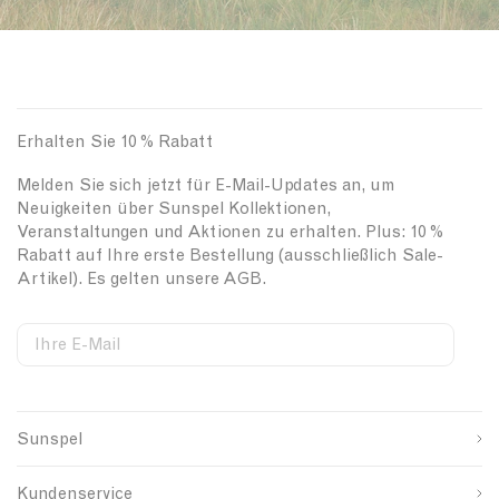
Erhalten Sie 10 % Rabatt
Melden Sie sich jetzt für E-Mail-Updates an, um
Neuigkeiten über Sunspel Kollektionen,
Veranstaltungen und Aktionen zu erhalten. Plus: 10 %
Rabatt auf Ihre erste Bestellung (ausschließlich Sale-
Artikel). Es gelten unsere AGB.
Ihre E-Mail
S
W
C
i
e
o
Vorname
g
b
u
n
s
n
Sunspel
u
i
t
Nachname
p
t
r
s
e
y
Kundenservice