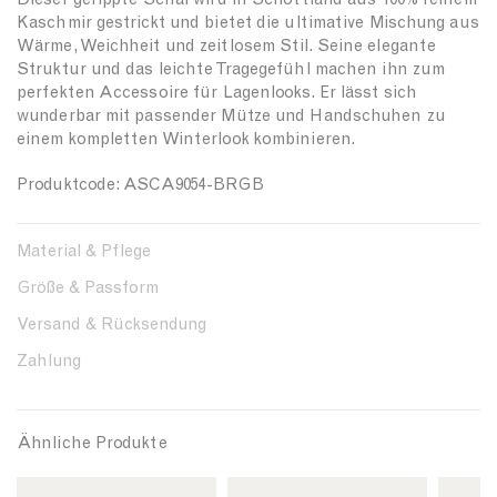
ü
ü
e
Kaschmir gestrickt und bietet die ultimative Mischung aus
r
r
Wärme, Weichheit und zeitlosem Stil. Seine elegante
{
{
Struktur und das leichte Tragegefühl machen ihn zum
{
{
perfekten Accessoire für Lagenlooks. Er lässt sich
p
p
wunderbar mit passender Mütze und Handschuhen zu
r
r
einem kompletten Winterlook kombinieren.
o
o
d
d
Produktcode: ASCA9054-BRGB
u
u
c
c
t
t
Material & Pflege
}
}
}
}
Größe & Passform
Versand & Rücksendung
Zahlung
Ähnliche Produkte
L
L
L