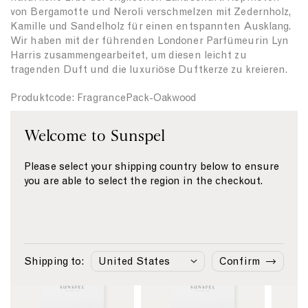
r
r
von Bergamotte und Neroli verschmelzen mit Zedernholz,
{
{
Kamille und Sandelholz für einen entspannten Ausklang.
{
{
Wir haben mit der führenden Londoner Parfümeurin Lyn
p
p
Harris zusammengearbeitet, um diesen leicht zu
r
r
tragenden Duft und die luxuriöse Duftkerze zu kreieren.
o
o
d
d
Produktcode: FragrancePack-Oakwood
u
u
c
c
t
t
Welcome to Sunspel
Versand & Rücksendung
}
}
}
}
Zahlung
Please select your shipping country below to ensure
you are able to select the region in the checkout.
Ähnliche Produkte
L
L
L
i
i
i
Shipping to:
Confirm
n
n
n
k
k
k
t
t
t