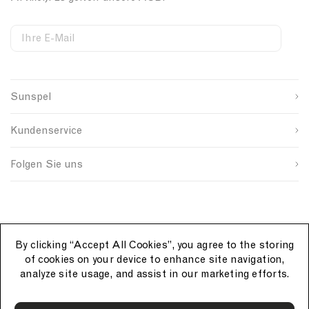
i
N
n
t
a
L
Ihre E-Mail
e
v
i
S
W
C
y
g
i
e
o
h
Vorname
g
b
u
t
n
s
n
B
Sunspel
u
i
t
Nachname
l
p
t
r
u
s
e
y
Kundenservice
o
S
I
e
u
i
D
ABSENDEN
r
g
Folgen Sie uns
c
n
e
u
p
By clicking “Accept All Cookies”, you agree to the storing
of cookies on your device to enhance site navigation,
analyze site usage, and assist in our marketing efforts.