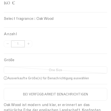
160 €
Select fragrance::
Oak Wood
Anzahl
A
M
A
b
e
n
n
n
z
a
g
Größe
a
h
e
h
m
e
One Size
e
r
l
m
h
Ausverkaufte Größe(n) für Benachrichtigung auswählen
e
ö
n
h
g
e
BEI VERFÜGBARKEIT BENACHRICHTIGEN
Beschreibung
e
n
f
f
Oak Wood ist modern und klar, er erinnert an das
ü
ü
natürliche Erbe der englischen Landschaft. Kopfnoten