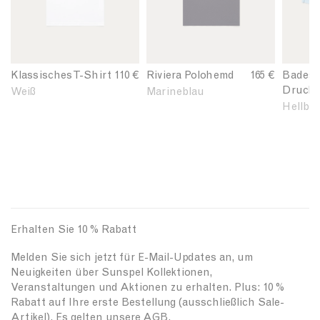
n
n
n
'
'
'
s
s
s
C
R
T
l
i
a
Klassisches T-Shirt
110 €
Riviera Polohemd
165 €
Badesh
a
v
i
Druckk
Weiß
Marineblau
s
i
l
Hellbla
s
e
o
i
r
r
c
a
e
T
P
d
-
o
S
s
l
w
h
o
i
i
S
m
Erhalten Sie 10 % Rabatt
r
h
S
t
i
h
Melden Sie sich jetzt für E-Mail-Updates an, um
i
r
o
Neuigkeiten über Sunspel Kollektionen,
n
t
r
Veranstaltungen und Aktionen zu erhalten. Plus: 10 %
W
i
t
Rabatt auf Ihre erste Bestellung (ausschließlich Sale-
h
n
i
Artikel). Es gelten unsere AGB.