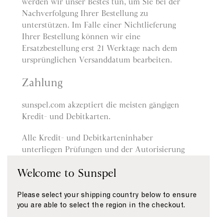
werden wir unser Bestes tun, um Sie bei der
Nachverfolgung Ihrer Bestellung zu
unterstützen. Im Falle einer Nichtlieferung
Ihrer Bestellung können wir eine
Ersatzbestellung erst 21 Werktage nach dem
ursprünglichen Versanddatum bearbeiten.
Zahlung
sunspel.com akzeptiert die meisten gängigen
Kredit- und Debitkarten.
Alle Kredit- und Debitkarteninhaber
unterliegen Prüfungen und der Autorisierung
durch den Kartenaussteller. Verweigert der
Welcome to Sunspel
Aussteller Ihrer Karte die Autorisierung der
Zahlung an uns, haften wir nicht für
Please select your shipping country below to ensure
Verzögerungen oder Nichtlieferung.
you are able to select the region in the checkout.