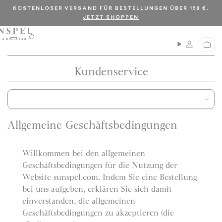
S
C
KOSTENLOSER VERSAND FÜR BESTELLUNGEN ÜBER 150 €.
k
l
JETZT SHOPPEN
i
o
p
s
Ü
S
W
b
u
t
e
a
e
c
o
r
r
h
Kundenservice
e
c
s
e
n
i
s
o
k
c
t
n
o
h
a
r
t
t
r
b
t
Allgemeine Geschäftsbedingungen
e
e
n
n
t
Willkommen bei den allgemeinen
Geschäftsbedingungen für die Nutzung der
Website sunspel.com. Indem Sie eine Bestellung
bei uns aufgeben, erklären Sie sich damit
einverstanden, die allgemeinen
Geschäftsbedingungen zu akzeptieren (die