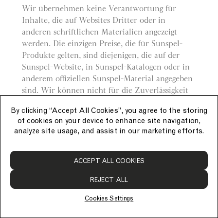
Wir übernehmen keine Verantwortung für
Inhalte, die auf Websites Dritter oder in
anderen schriftlichen Materialien angezeigt
werden. Die einzigen Preise, die für Sunspel-
Produkte gelten, sind diejenigen, die auf der
Sunspel-Website, in Sunspel-Katalogen oder in
anderem offiziellen Sunspel-Material angegeben
sind. Wir können nicht für die Zuverlässigkeit
von Preisen bürgen, die in
By clicking “Accept All Cookies”, you agree to the storing
Einkaufsverzeichnissen oder über andere Dritte
of cookies on your device to enhance site navigation,
angegeben werden.
analyze site usage, and assist in our marketing efforts.
Verzicht
ACCEPT ALL COOKIES
Ein Verzicht unsererseits ist nicht als Verzicht
REJECT ALL
auf eine vorherige oder nachfolgende Verletzung
einer Bestimmung auszulegen.
Cookies Settings
Fortbestand