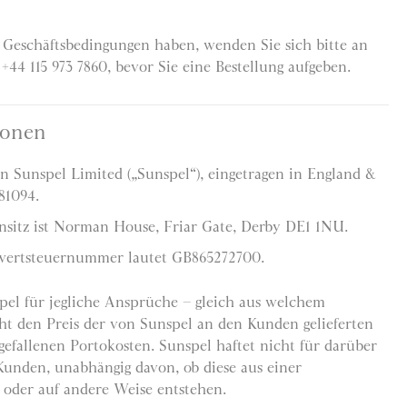
Geschäftsbedingungen haben, wenden Sie sich bitte an
44 115 973 7860, bevor Sie eine Bestellung aufgeben.
ionen
on Sunspel Limited („Sunspel“), eingetragen in England &
81094.
nsitz ist Norman House, Friar Gate, Derby DE1 1NU.
wertsteuernummer lautet GB865272700.
el für jegliche Ansprüche – gleich aus welchem
ht den Preis der von Sunspel an den Kunden gelieferten
gefallenen Portokosten. Sunspel haftet nicht für darüber
Kunden, unabhängig davon, ob diese aus einer
g oder auf andere Weise entstehen.