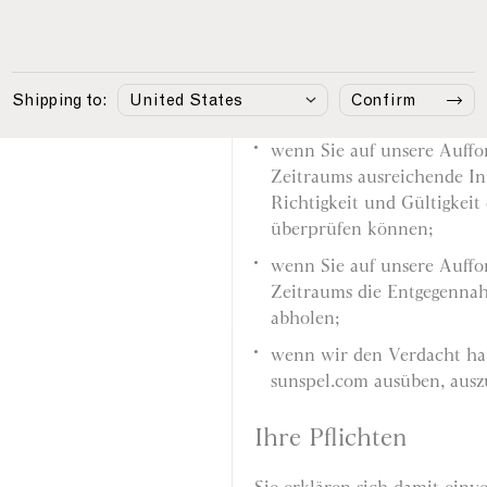
Ihren Zugang zur Website so
beenden:
wenn Sie eine fällige Zahlu
Shipping to:
Confirm
wenn Sie gegen eine unser
wenn Sie auf unsere Auffo
Zeitraums ausreichende In
Richtigkeit und Gültigkei
überprüfen können;
wenn Sie auf unsere Auffo
Zeitraums die Entgegennah
abholen;
wenn wir den Verdacht habe
sunspel.com ausüben, auszu
Ihre Pflichten