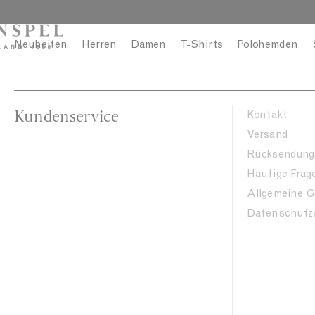
S
C
KOS
k
l
i
o
Neuheiten
Herren
Damen
T-Shirts
Polohemden
p
s
t
e
o
c
Kundenservice
Kontakt
o
Versand
n
Rücksendung
t
Häufige Frag
e
n
Allgemeine 
t
Datenschutze