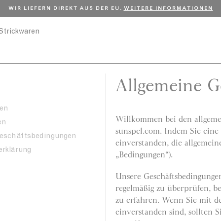
TENLOSER VERSAND FÜR BESTELLUNGEN ÜBER 150 €.
JETZT SHO
Strickwaren
Allgemeine G
en
Willkommen bei den allgeme
en
sunspel.com. Indem Sie eine 
Geschäftsbedingungen
einverstanden, die allgemein
rklärung
„Bedingungen“).
Unsere Geschäftsbedingungen 
regelmäßig zu überprüfen, b
zu erfahren. Wenn Sie mit 
einverstanden sind, sollten 