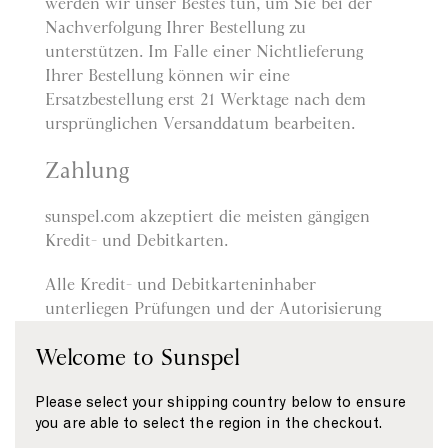
werden wir unser Bestes tun, um Sie bei der
Nachverfolgung Ihrer Bestellung zu
unterstützen. Im Falle einer Nichtlieferung
Ihrer Bestellung können wir eine
Ersatzbestellung erst 21 Werktage nach dem
ursprünglichen Versanddatum bearbeiten.
Zahlung
sunspel.com akzeptiert die meisten gängigen
Kredit- und Debitkarten.
Alle Kredit- und Debitkarteninhaber
unterliegen Prüfungen und der Autorisierung
durch den Kartenaussteller. Verweigert der
Welcome to Sunspel
Aussteller Ihrer Karte die Autorisierung der
Zahlung an uns, haften wir nicht für
Please select your shipping country below to ensure
Verzögerungen oder Nichtlieferung.
you are able to select the region in the checkout.