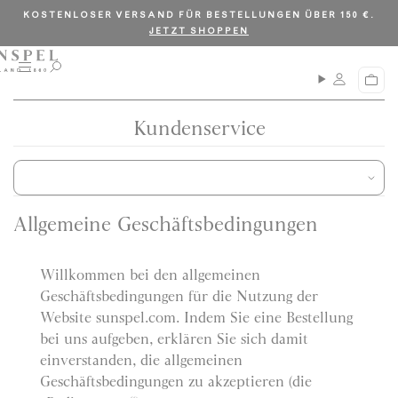
S
C
KOSTENLOSER VERSAND FÜR BESTELLUNGEN ÜBER 150 €.
k
l
JETZT SHOPPEN
i
o
p
s
Ü
S
W
b
u
t
e
a
e
c
o
r
r
h
Kundenservice
e
c
s
e
n
i
s
o
k
c
t
n
o
h
a
r
t
t
r
b
t
Allgemeine Geschäftsbedingungen
e
e
n
n
t
Willkommen bei den allgemeinen
Geschäftsbedingungen für die Nutzung der
Website sunspel.com. Indem Sie eine Bestellung
bei uns aufgeben, erklären Sie sich damit
einverstanden, die allgemeinen
Geschäftsbedingungen zu akzeptieren (die