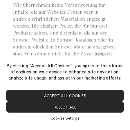
Wir übernehmen keine Verantwortung für
Inhalte, die auf Websites Dritter oder in
anderen schriftlichen Materialien angezeigt
werden. Die einzigen Preise, die für Sunspel-
Produkte gelten, sind diejenigen, die auf der
Sunspel-Website, in Sunspel-Katalogen oder in
anderem offiziellen Sunspel-Material angegeben
sind. Wir können nicht für die Zuverlässigkeit
von Preisen bürgen, die in
By clicking “Accept All Cookies”, you agree to the storing
Einkaufsverzeichnissen oder über andere Dritte
of cookies on your device to enhance site navigation,
angegeben werden.
analyze site usage, and assist in our marketing efforts.
Verzicht
ACCEPT ALL COOKIES
Ein Verzicht unsererseits ist nicht als Verzicht
REJECT ALL
auf eine vorherige oder nachfolgende Verletzung
einer Bestimmung auszulegen.
Cookies Settings
Fortbestand