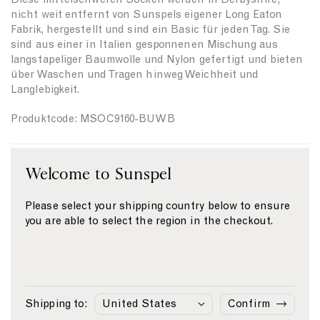
ü
ü
e
nicht weit entfernt von Sunspels eigener Long Eaton
r
r
Fabrik, hergestellt und sind ein Basic für jeden Tag. Sie
{
{
sind aus einer in Italien gesponnenen Mischung aus
{
{
langstapeliger Baumwolle und Nylon gefertigt und bieten
p
p
über Waschen und Tragen hinweg Weichheit und
r
r
Langlebigkeit.
o
o
d
d
Produktcode: MSOC9160-BUWB
u
u
c
c
t
t
Material & Pflege
}
}
Welcome to Sunspel
}
}
Größe & Passform
Please select your shipping country below to ensure
Versand & Rücksendung
you are able to select the region in the checkout.
Zahlung
Ähnliche Produkte
Shipping to:
Confirm
L
L
L